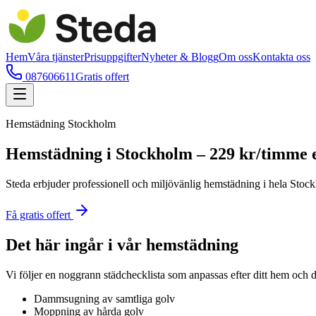
Hem
Våra tjänster
Prisuppgifter
Nyheter & Blogg
Om oss
Kontakta oss
087606611
Gratis offert
Hemstädning Stockholm
Hemstädning i Stockholm – 229 kr/timme 
Steda erbjuder professionell och miljövänlig hemstädning i hela Sto
Få gratis offert
Det här ingår i vår hemstädning
Vi följer en noggrann städchecklista som anpassas efter ditt hem och 
Dammsugning av samtliga golv
Moppning av hårda golv