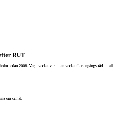
efter RUT
ckholm sedan 2008. Varje vecka, varannan vecka eller engångsstäd — a
dina önskemål.