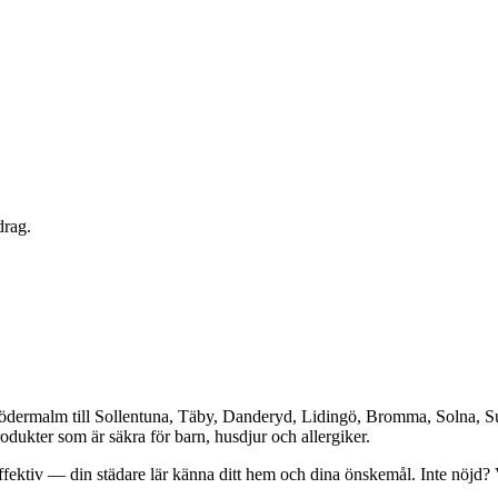
drag.
Södermalm till Sollentuna, Täby, Danderyd, Lidingö, Bromma, Solna, S
odukter som är säkra för barn, husdjur och allergiker.
ffektiv — din städare lär känna ditt hem och dina önskemål. Inte nöjd?