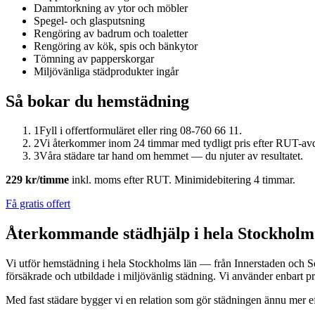
Dammtorkning av ytor och möbler
Spegel- och glasputsning
Rengöring av badrum och toaletter
Rengöring av kök, spis och bänkytor
Tömning av papperskorgar
Miljövänliga städprodukter ingår
Så bokar du hemstädning
1
Fyll i offertformuläret eller ring 08-760 66 11.
2
Vi återkommer inom 24 timmar med tydligt pris efter RUT-av
3
Våra städare tar hand om hemmet — du njuter av resultatet.
229 kr/timme
inkl. moms efter RUT. Minimidebitering 4 timmar.
Få gratis offert
Återkommande städhjälp i hela Stockholm
Vi utför hemstädning i hela Stockholms län — från Innerstaden och 
försäkrade och utbildade i miljövänlig städning. Vi använder enbart pr
Med fast städare bygger vi en relation som gör städningen ännu mer e